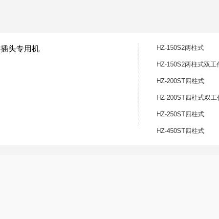
HZ-150S2两柱式
线束插头专用机
HZ-150S2两柱式双
HZ-200ST四柱式
HZ-200ST四柱式双
稳定
HZ-250ST四柱式
，保护模
出系统，平稳有力
HZ-450ST四柱式
嵌件在模具内良好定位，取出方便
S、圆盆R，操作更方便