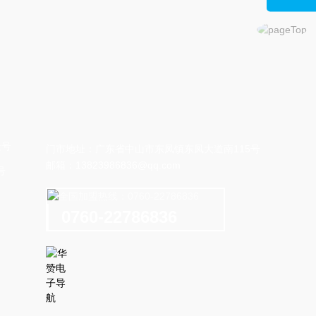
门市地址：广东省中山市东凤镇东凤大道南115号
邮箱：
13823986836@qq.com
号
0760-22786836