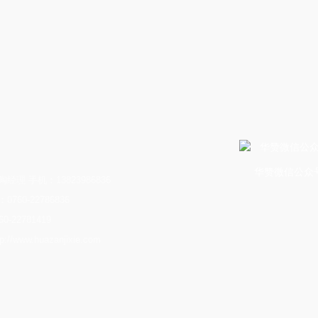
华赞微信公众
经理 手机：13823986836
760-22786836
0-22781419
//www.huazanjixie.com