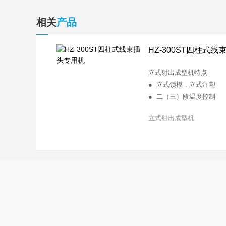
相关
产品
HZ-300ST四柱式
立式射出成型机特点
● 立式锁模，立式注塑
● 二（三）段温度控制
● 射速，背压无级可调，
立式射出成型机
● 快速锁模，附低压慢速
● 射出采用双缸平衡式射
● 下模固定，上模活动，
● 可加装单滑IS/双滑2