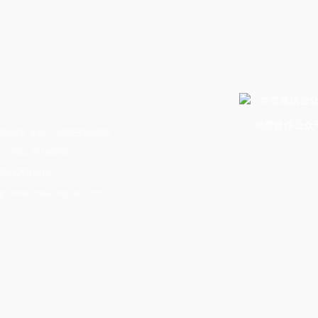
华赞微信公众
经理 手机：13823986836
760-22786836
0-22781419
//www.huazanjixie.com