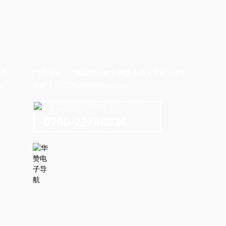
门市地址：广东省中山市东凤镇东凤大道南115号
邮箱：
13823986836@qq.com
号
0760-22786836