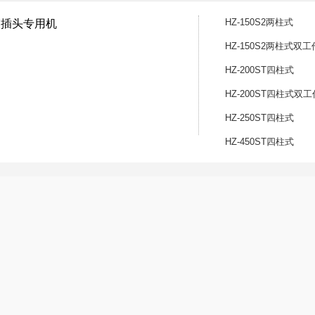
HZ-150S2两柱式
线束插头专用机
HZ-150S2两柱式双
HZ-200ST四柱式
HZ-200ST四柱式双
稳定
HZ-250ST四柱式
，保护模
出系统，平稳有力
HZ-450ST四柱式
嵌件在模具内良好定位，取出方便
S、圆盆R，操作更方便