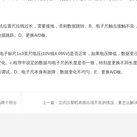
塑机位置尺拉线过长，需要接地，否则数据跳转。B、电子尺触点接触不良
据跳跃。D、更换A/D板。
标尺1≤3英尺电压(10V或4.095V)是否正常，如果电压降低，数据变小
化。c.程序中设定的数据与电子尺的长度是否一致，特别是更换不同长
新调试。D、电子尺本身有故障，数据变化不均匀。E、更换A/D板。
为两个部分
上一篇：立式注塑机表面出现不良的情况，要怎么解