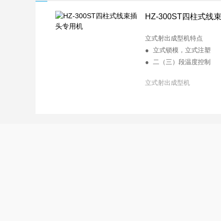
HZ-300ST四柱式
立式射出成型机特点
● 立式锁模，立式注塑
● 二（三）段温度控制
● 射速，背压无级可调，
立式射出成型机
● 快速锁模，附低压慢速
● 射出采用双缸平衡式射
● 下模固定，上模活动，
● 可加装单滑IS/双滑2