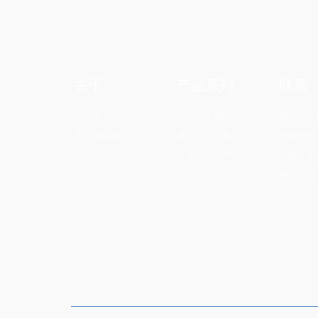
关于
产品系列
联系
公司简介
立式射出成型机
联系人：陶
射出成品展示
单工位双色机
客服热线：0
更多产品系列
传真：076
网址：http: