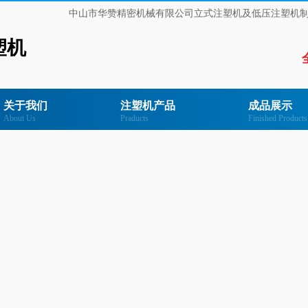
中山市华赞精密机械有限公司立式注塑机及低压注塑机
塑机
关于我们
注塑机产品
成品展示
About Us
Praducts
Finished Products