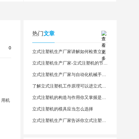
热门
文章
0
立式注塑机生产厂家讲解如何检查立式注塑机位置标尺中的故障？
立式注塑机生产厂家-立式注塑机的节能上可分为两个部分
立式注塑机生产厂家与自动化机械手的配合
了解立式注塑机工作原理可以进立式注塑机生产厂家工作
立式注塑机的构造与作用你又掌握是多少
，用机
立式注塑机的模具应当怎么选择
立式注塑机生产厂家告诉你立式注塑机的基本结构和关键原理