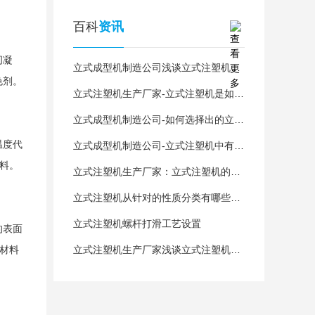
百科
资讯
间凝
立式成型机制造公司浅谈立式注塑机和卧式注塑机相比有哪些差异
色剂。
立式注塑机生产厂家-立式注塑机是如何做好内部设计的呢
立式成型机制造公司-如何选择出的立式注塑机生产厂家
温度代
立式成型机制造公司-立式注塑机中有哪些部件会产生温度呢？
料。
立式注塑机生产厂家：立式注塑机的维护与保养
立式注塑机从针对的性质分类有哪些呢？
立式注塑机螺杆打滑工艺设置
的表面
材料
立式注塑机生产厂家浅谈立式注塑机作业不成型因素