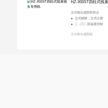
HZ-300ST四柱式
立式射出成型机特点
● 立式锁模，立式注塑
● 二（三）段温度控制
● 射速，背压无级可调，
立式射出成型机
● 快速锁模，附低压慢速
● 射出采用双缸平衡式射
● 下模固定，上模活动，
● 可加装单滑IS/双滑2