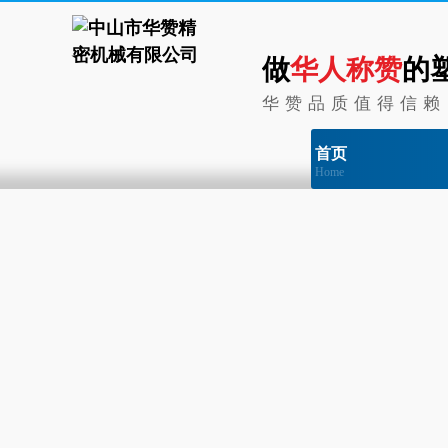
做
华人称赞
的
华赞品质值得信赖
首页
Home