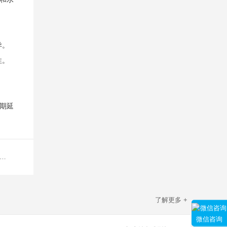
异。
性。
期延
篇：立式成型机制造公司浅谈立式注塑机和卧式注塑机相比有哪些差异
了解更多 +
微信咨询