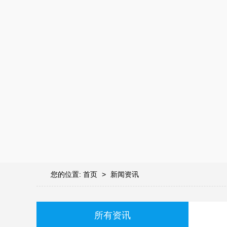
您的位置:
首页
>
新闻资讯
所有资讯