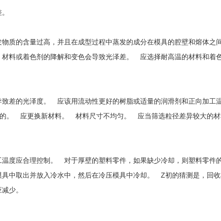
光泽差。
发物质的含量过高，并且在成型过程中蒸发的成分在模具的腔壁和熔体之
 材料或着色剂的降解和变色会导致光泽差。 应选择耐高温的材料和着
导致差的光泽度。 应该用流动性更好的树脂或适量的润滑剂和正向加工
起的。 应更换新材料。 材料尺寸不均匀。 应当筛选粒径差异较大的材
工温度应合理控制。 对于厚壁的塑料零件，如果缺少冷却，则塑料零件
模具中取出并放入冷水中，然后在冷压模具中冷却。 Z初的猜测是，回收
量应减少。