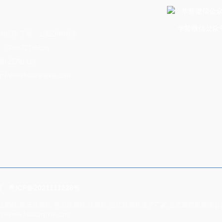
华赞微信公众
经理 手机：13823986836
760-22786836
0-22781419
//www.huazanjixie.com
所有
粤ICP备2021111228号
塑机,低压注塑机,中山注塑机,注塑机,立式注塑机生产厂家,立式成型机制造公司
huazanjixie.com