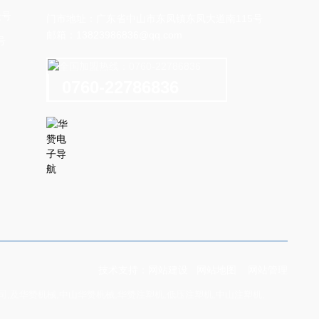
门市地址：广东省中山市东凤镇东凤大道南115号
邮箱：
13823986836@qq.com
号
0760-22786836
技术支持：
网站建设
网站地图
网站管理
,及华赞机械,中山华赞机械,华赞注塑机,低压注塑机,中山注塑机,