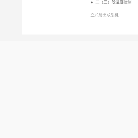
● 二（三）段温度控制
● 射速，背压无级可调，
立式射出成型机
● 快速锁模，附低压慢速
● 射出采用双缸平衡式射
● 下模固定，上模活动，
● 可加装单滑IS/双滑2