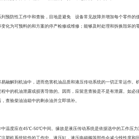
系列预防性工作中和查验，目地是避免 设备常见故障并增加每个零件的
够变化为可预料的和方案的停产检修或维修；能够及时处理和拆换毁坏的
容易融解到机油中，进而危害机油品质和液压传动系统的一切正常运作。
过程中的机油泄露或损害导致的。因而，应留意查验是不是有泄露。如必
后，查验柴油油箱中的剩余油并立即填补。
中温度应在45℃-50℃中间。缘故是液压传动系统是依据选中的工作压力
式注塑机系统软件的工作中。液压缸，液压电磁阀等部件会减少线性度和