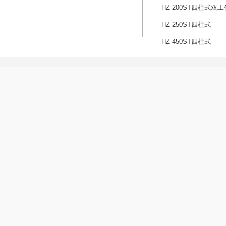
HZ-200ST四柱式双
稳定
HZ-250ST四柱式
，保护模
出系统，平稳有力
HZ-450ST四柱式
嵌件在模具内良好定位，取出方便
S、圆盆R，操作更方便