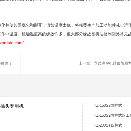
脆化并使其硬底化和裂开；假如温度太低，将耗费生产加工动能并减少运
工作中温度。机油温度高的缘故许多，但大部分缘故是机油控制回路常见
zanjixie.com/
些故障？
上一篇：立式注塑机维修简易
HZ-150S2两柱式
线束插头专用机
HZ-150S2两柱式双
HZ-200ST四柱式