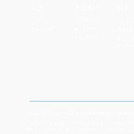
关于
产品系列
联系
公司简介
立式射出成型机
联系人：陶
射出成品展示
单工位双色机
客服热线：0
更多产品系列
传真：076
网址：http:
Copyright ©2021 中山市华赞精密机械有限公司 版权
中山市华赞精密机械有限公司提供和华赞机械,中山华赞机械,华赞注
注塑机,立式注塑机生产厂家,立式成型机制造公司。本站网址：http://www.